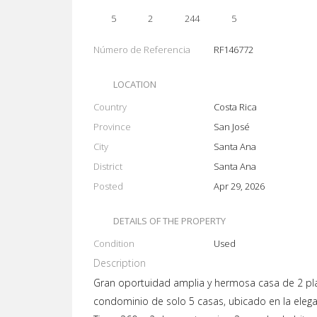
5
2
244
5
Número de Referencia
RF146772
LOCATION
Country
Costa Rica
Province
San José
City
Santa Ana
District
Santa Ana
Posted
Apr 29, 2026
DETAILS OF THE PROPERTY
Condition
Used
Description
Gran oportuidad amplia y hermosa casa de 2 pla
condominio de solo 5 casas, ubicado en la elegan