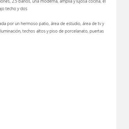
ones, 2.5 baños, una moderna, amplia y lujosa cocina, el
ajo techo y dos
da por un hermoso patio, área de estudio, área de tv y
 iluminación, techos altos y piso de porcelanato, puertas