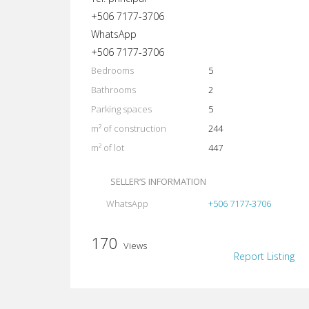
+506 7177-3706
WhatsApp
+506 7177-3706
Bedrooms
5
Bathrooms
2
Parking spaces
5
m² of construction
244
m² of lot
447
SELLER’S INFORMATION
WhatsApp
+506 7177-3706
170
Views
Report Listing