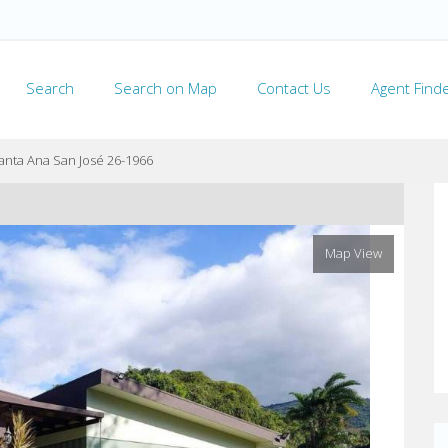
Search
Search on Map
Contact Us
Agent Find
anta Ana San José 26-1966
Map View