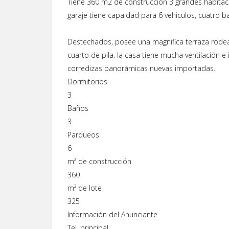
Tiene 360 m2 de construccion 3 grandes habitaci
garaje tiene capaidad para 6 vehiculos, cuatro b
Destechados, posee una magnifica terraza rodea
cuarto de pila. la casa tiene mucha ventilación e
corredizas panorámicas nuevas importadas.
Dormitorios
3
Baños
3
Parqueos
6
m² de construcción
360
m² de lote
325
Información del Anunciante
Tel. principal