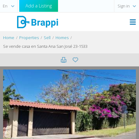
Add a Listing
Sign in
Home
Properties
Sell
Homes
Se vende casa en Santa Ana San José 23-1533