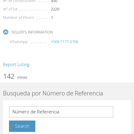
m² of construction
450
m² of lot
2220
Number of Floors
1
SELLER’S INFORMATION
WhatsApp
+506 7177-3706
Report Listing
142
Views
Busqueda por Número de Referencia