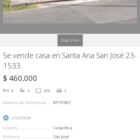
Map View
Se vende casa en Santa Ana San José 23-
1533
$ 460,000
4
3
450
3
Número de Referencia
RF157867
LOCATION
Country
Costa Rica
Province
San José