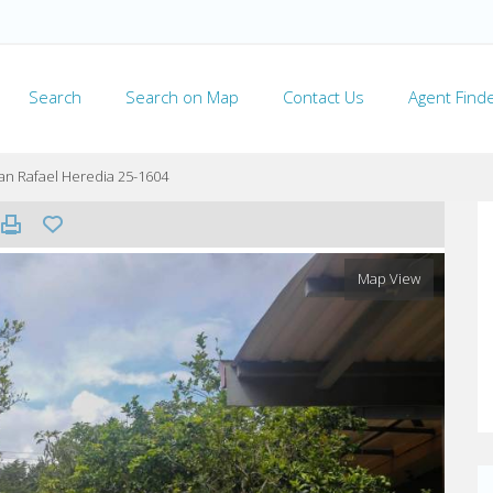
Search
Search on Map
Contact Us
Agent Find
an Rafael Heredia 25-1604
Map View