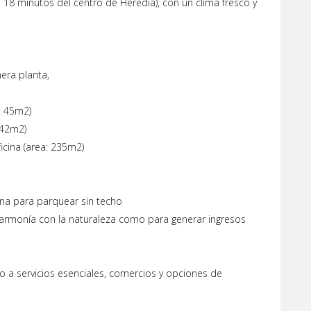
a 18 minutos del centro de Heredia), con un clima fresco y
era planta,
: 45m2)
 42m2)
icina (area: 235m2)
na para parquear sin techo
n armonía con la naturaleza como para generar ingresos
so a servicios esenciales, comercios y opciones de