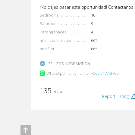
¡No dejes pasar esta oportunidad! Contáctanos 
Bedrooms
10
Bathrooms
9
Parking spaces
4
m² of construction
665
m² of lot
665
SELLER’S INFORMATION
WhatsApp
+506 7177-3706
135
Views
Report Listing