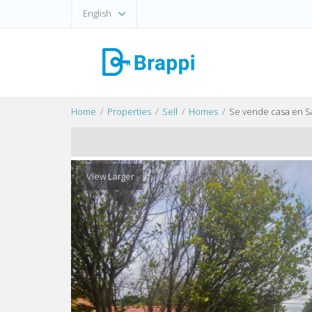
English
Home
Properties
Sell
Homes
Se vende casa en S
View Larger