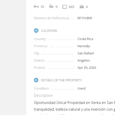
10
9
665
4
Número de Referencia
RF151809
LOCATION
Country
Costa Rica
Province
Heredia
City
San Rafael
District
Angeles
Posted
Apr 30, 2026
DETAILS OF THE PROPERTY
Condition
Used
Description
Oportunidad Única! Propiedad en Venta en San 
tranquilidad, belleza natural y una inversión co