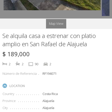
Map View
Se alquila casa a estrenar con platio
amplio en San Rafael de Alajuela
$ 189,000
2
2
90
2
Número de Referencia
RF194071
LOCATION
Country
Costa Rica
Province
Alajuela
City
Alajuela