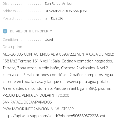
District
San Rafael Arriba
Address
DESAMPARADOS SAN JOSE
Posted
Jan 15, 2026
DETAILS OF THE PROPERTY
Condition
Used
Description
MLS-26-335 CONTACTENOS AL # 88987222 VENTA CASA DE Mts2:
158 Ms2 Terreno 161 Nivel 1: Sala, Cocina y comedor integrados,
Terraza, Zona verde, Medio baño, Cochera 2 vehículos. Nivel 2
cuenta con: 3 Habitaciones con clóset, 2 baños completos. Agua
caliente en toda la casa y tanque de reserva para agua potable.
Amenidades del condominio: Parque infantil, gym, BBQ, piscina.
PRECIO DE VENTA EN DOLAR $ 170.000
SAN RAFAEL DESAMPARADOS
PARA MAYOR INFORMACION AL WHATSAPP
:https://api.whatsapp.com/send/?phone=50688987222&text...