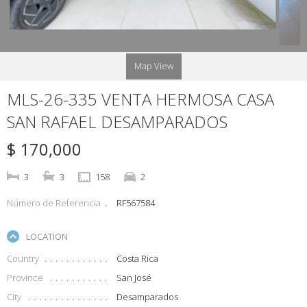
Map View
MLS-26-335 VENTA HERMOSA CASA
SAN RAFAEL DESAMPARADOS
$ 170,000
3
3
158
2
Número de Referencia
RF567584
LOCATION
Country
Costa Rica
Province
San José
City
Desamparados