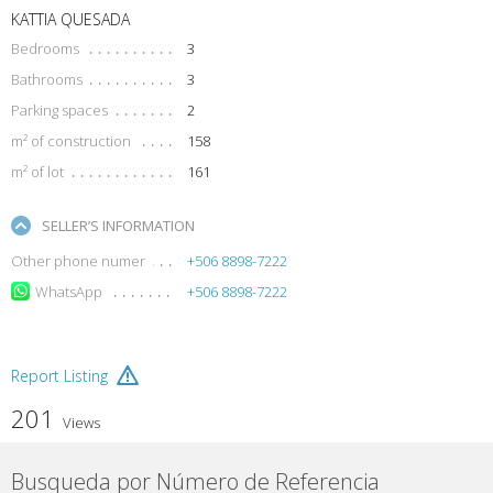
KATTIA QUESADA
Bedrooms
3
Bathrooms
3
Parking spaces
2
m² of construction
158
m² of lot
161
SELLER’S INFORMATION
Other phone numer
+506 8898-7222
WhatsApp
+506 8898-7222
Report Listing
201
Views
Busqueda por Número de Referencia