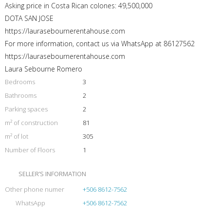
Asking price in Costa Rican colones: 49,500,000
DOTA SAN JOSE
https://laurasebournerentahouse.com
For more information, contact us via WhatsApp at 86127562
https://laurasebournerentahouse.com
Laura Sebourne Romero
Bedrooms
3
Bathrooms
2
Parking spaces
2
m² of construction
81
m² of lot
305
Number of Floors
1
SELLER’S INFORMATION
Other phone numer
+506 8612-7562
WhatsApp
+506 8612-7562