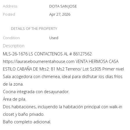
Address
DOTA SAN JOSE
Posted
Apr 27, 2026
DETAILS OF THE PROPERTY
Condition
Used
Description
MLS-26-1676 LS CONTACTENOS AL # 86127562
https://laurasebournerentahouse.com VENTA HERMOSA CASA
ESTILO CABAÑA DE Mts2: 81 Ms2 Terreno/ Lot Sz305 Primer nivel
Sala acogedora con chimenea, ideal para disfrutar los días fríos
de la zona.
Cocina integrada con desayunador.
Área de pila.
Dos habitaciones, incluyendo la habitación principal con walk-in
closet y baño privado.
Baño completo adicional.