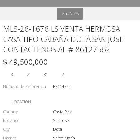
Map View
MLS-26-1676 LS VENTA HERMOSA
CASA TIPO CABAÑA DOTA SAN JOSE
CONTACTENOS AL # 86127562
$ 49,500,000
3
2
81
2
Número de Referencia
RF114792
LOCATION
Country
Costa Rica
Province
San José
City
Dota
District
Santa María