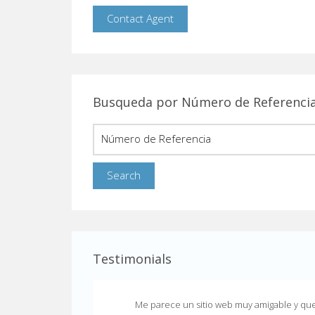
Listing
Tell a Friend
LUXURY
COMMERCIAL
Busqueda por Número de Referenci
PROPERTY
AND
OFFICES
FOR
SALE,
SAN
Testimonials
JOSÉ,
Me parece un sitio web muy amigable y que 