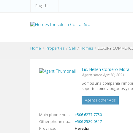
English
Home
Properties
Sell
Homes
LUXURY COMMERCIAL
Lic. Hellen Cordero Mora
Agent since Apr 30, 2021
Map
View
Somos una compañía inmobilia
soporte como abogados y not
View
Larger
Agent’s other Ads
Main phone number
+506 6277-7750
Other phone number
+506 2589-0317
Province
Heredia