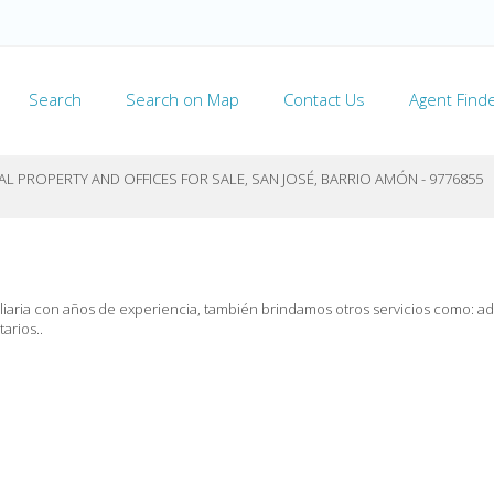
Search
Search on Map
Contact Us
Agent Find
 PROPERTY AND OFFICES FOR SALE, SAN JOSÉ, BARRIO AMÓN - 9776855
ria con años de experiencia, también brindamos otros servicios como: admi
arios..