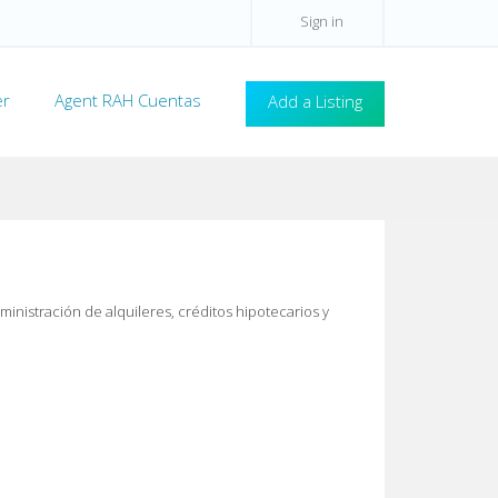
Sign in
er
Agent RAH Cuentas
Add a Listing
nistración de alquileres, créditos hipotecarios y