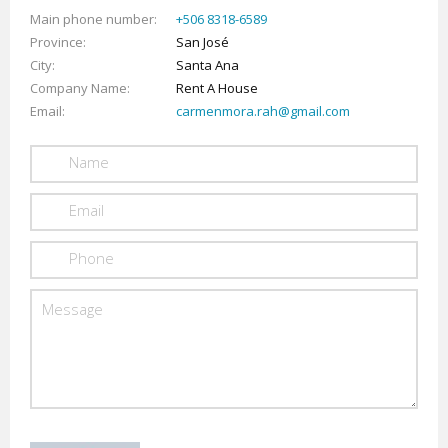
Main phone number
+506 8318-6589
Province
San José
City
Santa Ana
Company Name
Rent A House
Email
carmenmora.rah@gmail.com