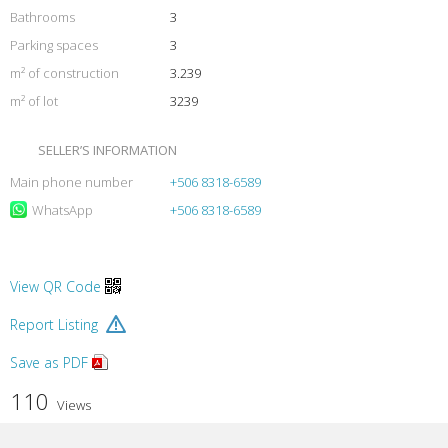
Bathrooms
3
Parking spaces
3
m² of construction
3.239
m² of lot
3239
SELLER’S INFORMATION
Main phone number
+506 8318-6589
WhatsApp
+506 8318-6589
View QR Code
Report Listing
Save as PDF
110
Views