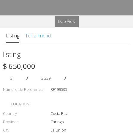
Map View
Listing
Tell a Friend
listing
$ 650,000
3
3
3.239
3
Número de Referencia
RF199535
LOCATION
Country
Costa Rica
Province
Cartago
City
La Unión