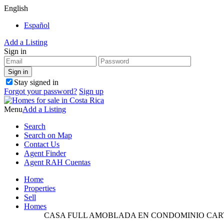
English
Español
Add a Listing
Sign in
Stay signed in
Forgot your password?
Sign up
Menu
Add a Listing
Search
Search on Map
Contact Us
Agent Finder
Agent RAH Cuentas
Home
Properties
Sell
Homes
CASA FULL AMOBLADA EN CONDOMINIO CA