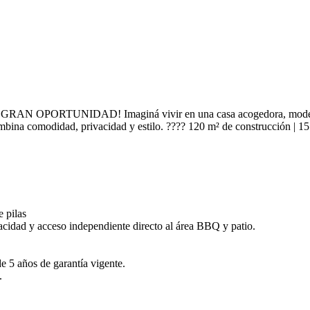
GRAN OPORTUNIDAD! Imaginá vivir en una casa acogedora, moderna y
ina comodidad, privacidad y estilo. ???? 120 m² de construcción | 151
e pilas
vacidad y acceso independiente directo al área BBQ y patio.
 5 años de garantía vigente.
.