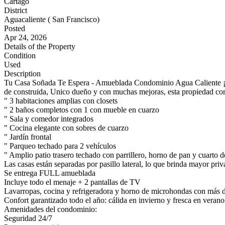
Cartago
District
Aguacaliente ( San Francisco)
Posted
Apr 24, 2026
Details of the Property
Condition
Used
Description
Tu Casa Soñada Te Espera - Amueblada Condominio Agua Caliente ¡
de construida, Unico dueño y con muchas mejoras, esta propiedad comb
" 3 habitaciones amplias con closets
" 2 baños completos con 1 con mueble en cuarzo
" Sala y comedor integrados
" Cocina elegante con sobres de cuarzo
" Jardín frontal
" Parqueo techado para 2 vehículos
" Amplio patio trasero techado con parrillero, horno de pan y cuarto d
Las casas están separadas por pasillo lateral, lo que brinda mayor pri
Se entrega FULL amueblada
Incluye todo el menaje + 2 pantallas de TV
Lavarropas, cocina y refrigeradora y horno de microhondas con más de
Confort garantizado todo el año: cálida en invierno y fresca en verano
Amenidades del condominio:
Seguridad 24/7