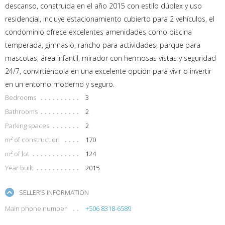
descanso, construida en el año 2015 con estilo dúplex y uso
residencial, incluye estacionamiento cubierto para 2 vehículos, el
condominio ofrece excelentes amenidades como piscina
temperada, gimnasio, rancho para actividades, parque para
mascotas, área infantil, mirador con hermosas vistas y seguridad
24/7, convirtiéndola en una excelente opción para vivir o invertir
en un entorno moderno y seguro.
Bedrooms
3
Bathrooms
2
Parking spaces
2
m² of construction
170
m² of lot
124
Year built
2015
SELLER’S INFORMATION
Main phone number
+506 8318-6589