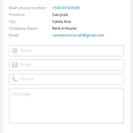
Main phone number
+506 8318-6589
Province
San José
City
Santa Ana
Company Name
Rent A House
Email
carmenmora.rah@gmail.com