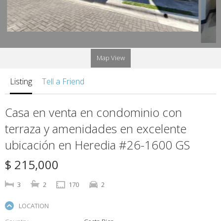
Map View
Listing
Tell a Friend
Casa en venta en condominio con
terraza y amenidades en excelente
ubicación en Heredia #26-1600 GS
$ 215,000
3
2
170
2
LOCATION