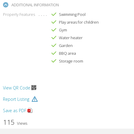
ADDITIONAL INFORMATION
Property Features
Swimming Pool
Play areas for children
Gym
Water heater
Garden
BBQ area
Storage room
View QR Code
Report Listing
Save as PDF
115
Views