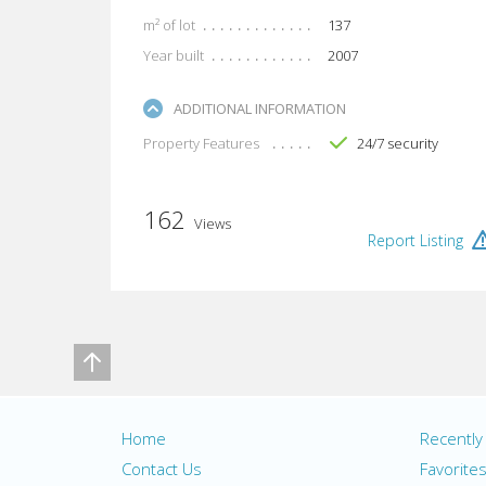
m² of lot
137
Year built
2007
ADDITIONAL INFORMATION
Property Features
24/7 security
162
Views
Report Listing
Home
Recentl
Contact Us
Favorite