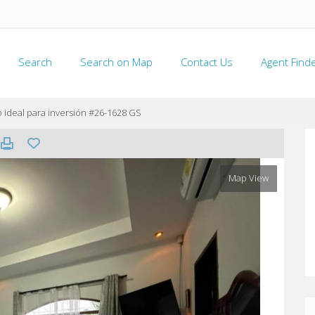
Search
Search on Map
Contact Us
Agent Find
 ideal para inversión #26-1628 GS
Map View