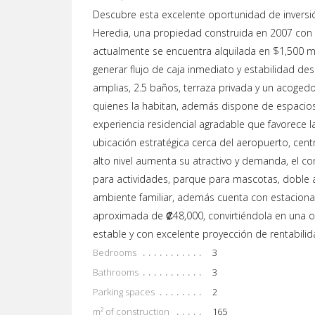
Descubre esta excelente oportunidad de invers
Heredia, una propiedad construida en 2007 con
actualmente se encuentra alquilada en $1,500 m
generar flujo de caja inmediato y estabilidad de
amplias, 2.5 baños, terraza privada y un acoged
quienes la habitan, además dispone de espacios
experiencia residencial agradable que favorece l
ubicación estratégica cerca del aeropuerto, cen
alto nivel aumenta su atractivo y demanda, el 
para actividades, parque para mascotas, doble 
ambiente familiar, además cuenta con estaciona
aproximada de ₡48,000, convirtiéndola en una op
estable y con excelente proyección de rentabilid
Bedrooms
3
Bathrooms
3
Parking spaces
2
m² of construction
165