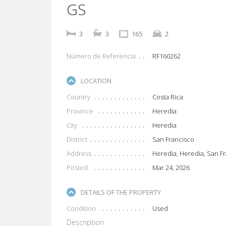
GS
3
3
165
2
Número de Referencia
RF160262
LOCATION
Country
Costa Rica
Province
Heredia
City
Heredia
District
San Francisco
Address
Heredia, Heredia, San F
Posted
Mar 24, 2026
DETAILS OF THE PROPERTY
Condition
Used
Description