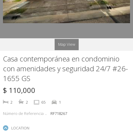
Map View
Casa contemporánea en condominio
con amenidades y seguridad 24/7 #26-
1655 GS
$ 110,000
2
2
65
1
Número de Referencia
RF718267
LOCATION