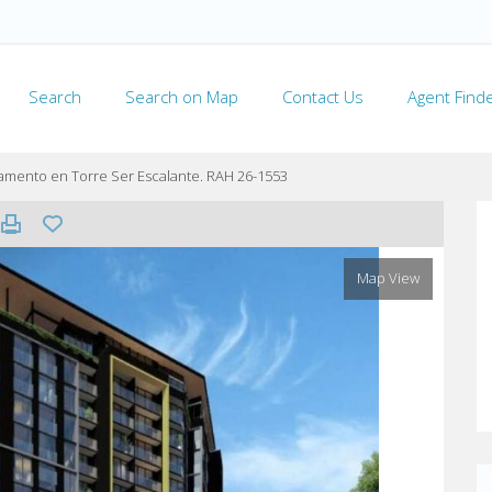
Search
Search on Map
Contact Us
Agent Find
amento en Torre Ser Escalante. RAH 26-1553
Map View