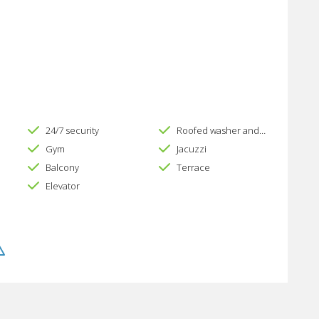
24/7 security
Roofed washer and dryer area
Gym
Jacuzzi
Balcony
Terrace
Elevator