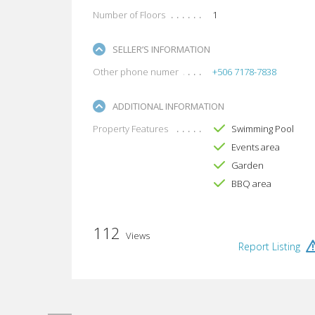
Number of Floors
1
SELLER’S INFORMATION
Other phone numer
+506 7178-7838
ADDITIONAL INFORMATION
Property Features
Swimming Pool
Events area
Garden
BBQ area
112
Views
Report Listing