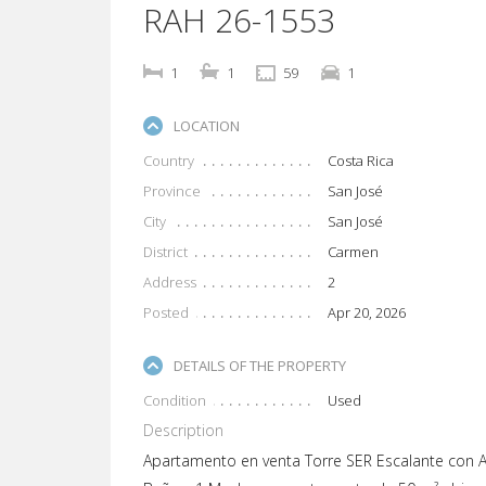
RAH 26-1553
1
1
59
1
LOCATION
Country
Costa Rica
Province
San José
City
San José
District
Carmen
Address
2
Posted
Apr 20, 2026
DETAILS OF THE PROPERTY
Condition
Used
Description
Apartamento en venta Torre SER Escalante con Al