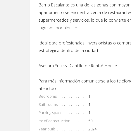
Barrio Escalante es una de las zonas con mayor c
apartamento se encuentra cerca de restaurantes,
supermercados y servicios, lo que lo convierte e
ingresos por alquiler.
Ideal para profesionales, inversionistas o com
estratégica dentro de la ciudad.
Asesora Yunirza Cantillo de Rent-A-House
Para más información comunicarse a los teléfo
atendido.
Bedrooms
1
Bathrooms
1
Parking spaces
1
m² of construction
59
Year built
2024