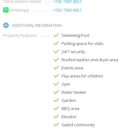
Other phone numer
+506 7080-4821
WhatsApp
+506 7080-4821
ADDITIONAL INFORMATION
Property Features
Swimming Pool
Parking space for visits
24/7 security
Roofed washer and dryer area
Events area
Play areas for children
Gym
Water heater
Garden
BBQ area
Elevator
Gated community