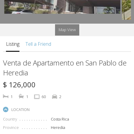
Map View
Listing
Tell a Friend
Venta de Apartamento en San Pablo de
Heredia
$ 126,000
1
1
60
2
LOCATION
Country
Costa Rica
Province
Heredia