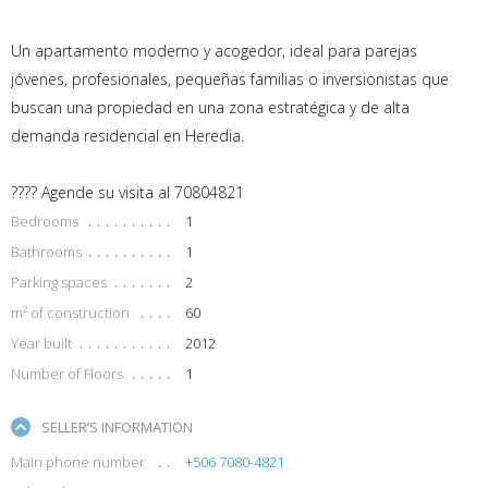
Un apartamento moderno y acogedor, ideal para parejas
jóvenes, profesionales, pequeñas familias o inversionistas que
buscan una propiedad en una zona estratégica y de alta
demanda residencial en Heredia.
???? Agende su visita al 70804821
Bedrooms
1
Bathrooms
1
Parking spaces
2
m² of construction
60
Year built
2012
Number of Floors
1
SELLER’S INFORMATION
Main phone number
+506 7080-4821