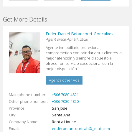
Get More Details
Euder Daniel Betancourt Goncalves
Agent since Apr 01, 2026
Agente inmobiliario profesional,
comprometido con brindar a sus clientes la
mejor atención y siempre dispuesto a
ofrecer un servicio excepcional con la
mejor disposición.”
Agent’s other Ads
Main phone number
+506 7080-4821
Other phone number
+506 7080-4820
Province
San José
City
Santa Ana
Company Name
Rent a House
Email
euderbetancourtrah@gmail.com