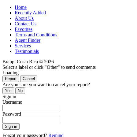
Home
Recently Added
About Us
Contact Us
Favorites
Terms and Conditions
Agent Finder
Services
Testimonials
Brappi Costa Rica © 2026
Select a label or click "Other" to send comments
Loading...
Are you sure you want to cancel your report?
Sign in
Username
Password
Forgot your password?
Remind