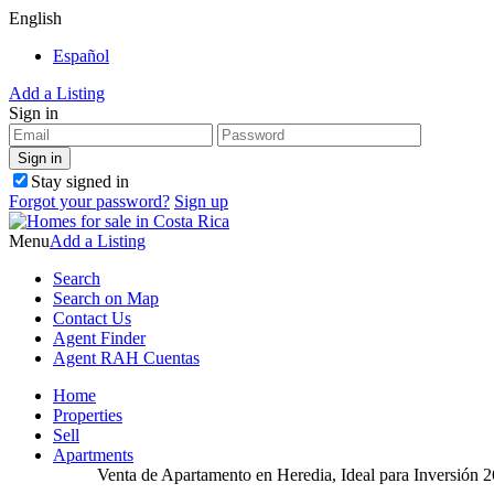
English
Español
Add a Listing
Sign in
Stay signed in
Forgot your password?
Sign up
Menu
Add a Listing
Search
Search on Map
Contact Us
Agent Finder
Agent RAH Cuentas
Home
Properties
Sell
Apartments
Venta de Apartamento en Heredia, Ideal para Inversión 