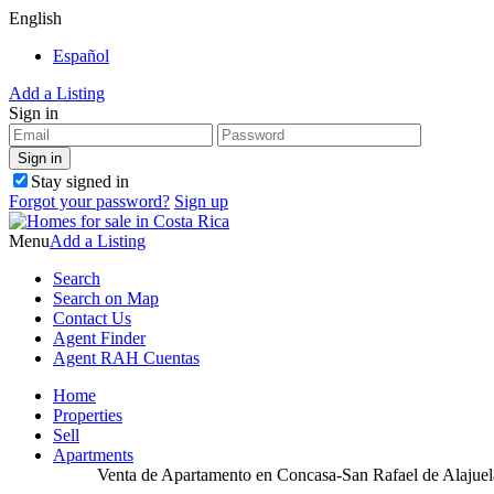
English
Español
Add a Listing
Sign in
Stay signed in
Forgot your password?
Sign up
Menu
Add a Listing
Search
Search on Map
Contact Us
Agent Finder
Agent RAH Cuentas
Home
Properties
Sell
Apartments
Venta de Apartamento en Concasa-San Rafael de Alaju