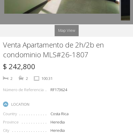
Map View
Venta Apartamento de 2h/2b en
condominio MLS#26-1807
$ 242,800
2
2
100.31
Número de Referencia
RF173624
LOCATION
Country
Costa Rica
Province
Heredia
City
Heredia