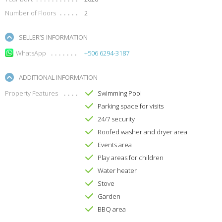
Number of Floors
2
SELLER’S INFORMATION
WhatsApp
+506 6294-3187
ADDITIONAL INFORMATION
Property Features
Swimming Pool
Parking space for visits
24/7 security
Roofed washer and dryer area
Events area
Play areas for children
Water heater
Stove
Garden
BBQ area