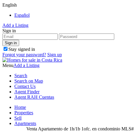
English
Español
Add a Listing
Sign in
Stay signed in
Forgot your password?
Sign up
Menu
Add a Listing
Search
Search on Map
Contact Us
Agent Finder
Agent RAH Cuentas
Home
Properties
Sell
Apartments
Venta Apartamento de 1h/1b 1ofc. en condominio MLS