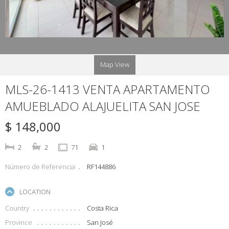
Map View
MLS-26-1413 VENTA APARTAMENTO
AMUEBLADO ALAJUELITA SAN JOSE
$ 148,000
2
2
71
1
Número de Referencia
RF144886
LOCATION
Country
Costa Rica
Province
San José