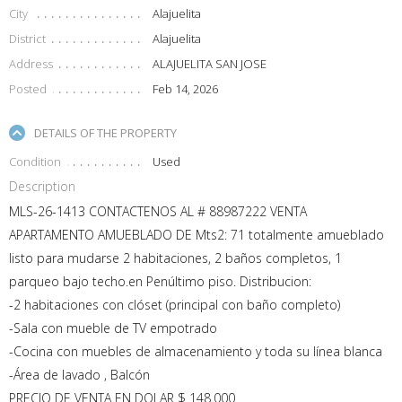
City
Alajuelita
District
Alajuelita
Address
ALAJUELITA SAN JOSE
Posted
Feb 14, 2026
DETAILS OF THE PROPERTY
Condition
Used
Description
MLS-26-1413 CONTACTENOS AL # 88987222 VENTA
APARTAMENTO AMUEBLADO DE Mts2: 71 totalmente amueblado
listo para mudarse 2 habitaciones, 2 baños completos, 1
parqueo bajo techo.en Penúltimo piso. Distribucion:
-2 habitaciones con clóset (principal con baño completo)
-Sala con mueble de TV empotrado
-Cocina con muebles de almacenamiento y toda su línea blanca
-Área de lavado , Balcón
PRECIO DE VENTA EN DOLAR $ 148.000