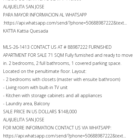
ALAJUELITA SAN JOSE
PARA MAYOR INFORMACION AL WHATSAPP
:https://api.whatsapp.com/send/?phone=50688987222&text...
KATTIA Kattia Quesada
MLS-26-1413 CONTACT US AT # 88987222 FURNISHED
APARTMENT FOR SALE 71 SQM Fully furnished and ready to move
in. 2 bedrooms, 2 full bathrooms, 1 covered parking space.
Located on the penultimate floor. Layout:
- 2 bedrooms with closets (master with ensuite bathroom)
- Living room with built-in TV unit
- Kitchen with storage cabinets and all appliances
- Laundry area, Balcony
SALE PRICE IN US DOLLARS $148,000
ALAJUELITA SAN JOSE
FOR MORE INFORMATION CONTACT US VIA WHATSAPP:
https://api.whatsapp.com/send/?phone=50688987222&text...