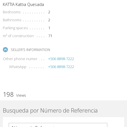
KATTIA Kattia Quesada
Bedrooms
2
Bathrooms
2
Parking spaces
1
m² of construction
71
SELLER’S INFORMATION
Other phone numer
+506 8898-7222
WhatsApp
+506 8898-7222
198
Views
Busqueda por Número de Referencia