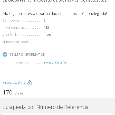
Ubicación Premium: Rodeado de oficinas y centros educativos.
¡No deje pasar esta oportunidad en una ubicación privilegiada!
Bathrooms
2
m² of construction
112
Year built
1980
Number of Floors
1
SELLER’S INFORMATION
Other phone numer
+506 7205-0130
Report Listing
170
Views
Busqueda por Número de Referencia