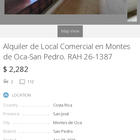
Map View
Alquiler de Local Comercial en Montes
de Oca-San Pedro. RAH 26-1387
$ 2,282
2
112
LOCATION
Country
Costa Rica
Province
San José
City
Montes de Oca
District
San Pedro
Posted
Apr 28, 2026