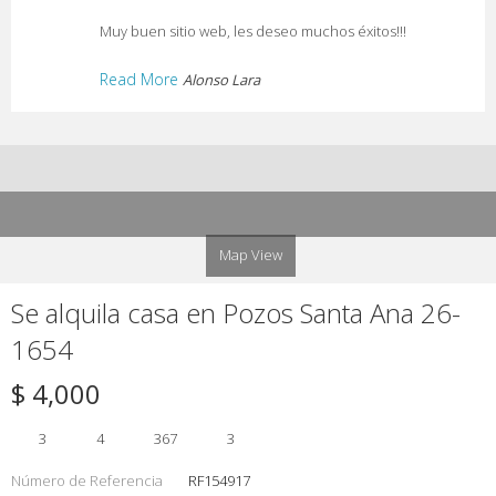
Muy buen sitio web, les deseo muchos éxitos!!!
Read More
Alonso Lara
Map View
Se alquila casa en Pozos Santa Ana 26-
1654
$ 4,000
3
4
367
3
Número de Referencia
RF154917