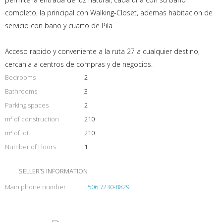
completo, la principal con Walking-Closet, ademas habitacion de
servicio con bano y cuarto de Pila.
Acceso rapido y conveniente a la ruta 27 a cualquier destino,
cercania a centros de compras y de negocios.
Bedrooms
2
Bathrooms
3
Parking spaces
2
m² of construction
210
m² of lot
210
Number of Floors
1
SELLER’S INFORMATION
Main phone number
+506 7230-8829