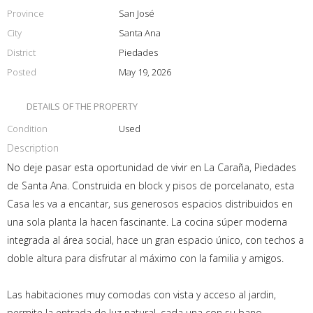
Province
San José
City
Santa Ana
District
Piedades
Posted
May 19, 2026
DETAILS OF THE PROPERTY
Condition
Used
Description
No deje pasar esta oportunidad de vivir en La Caraña, Piedades
de Santa Ana. Construida en block y pisos de porcelanato, esta
Casa les va a encantar, sus generosos espacios distribuidos en
una sola planta la hacen fascinante. La cocina súper moderna
integrada al área social, hace un gran espacio único, con techos a
doble altura para disfrutar al máximo con la familia y amigos.
Las habitaciones muy comodas con vista y acceso al jardin,
permite la entrada de luz natural, cada una con su bano