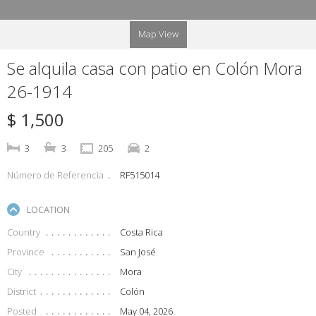
Map View
Se alquila casa con patio en Colón Mora
26-1914
$ 1,500
3
3
205
2
Número de Referencia
RF515014
LOCATION
Country
Costa Rica
Province
San José
City
Mora
District
Colón
Posted
May 04, 2026