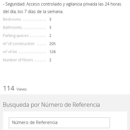
- Seguridad: Acceso controlado y vigilancia privada las 24 horas
del día, los 7 días de la semana.
Bedrooms
3
Bathrooms
3
Parking spaces
2
m² of construction
205
m² of lot
128
Number of Floors
2
114
Views
Busqueda por Número de Referencia