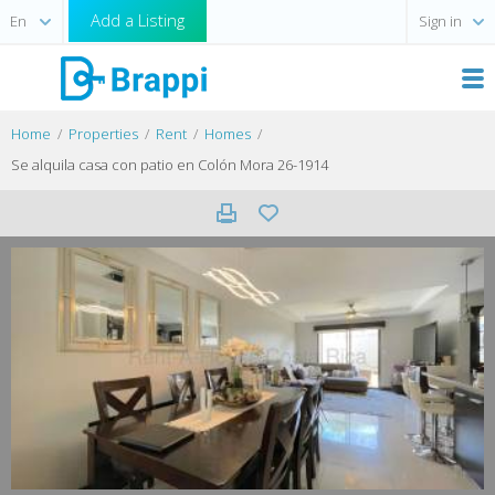
Add a Listing
Sign in
Home
Properties
Rent
Homes
Se alquila casa con patio en Colón Mora 26-1914