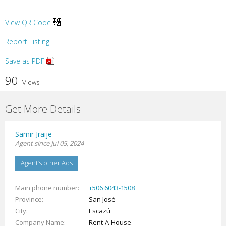
View QR Code
Report Listing
Save as PDF
90
Views
Get More Details
Samir Jraije
Agent since Jul 05, 2024
Agent’s other Ads
Main phone number
+506 6043-1508
Province
San José
City
Escazú
Company Name
Rent-A-House