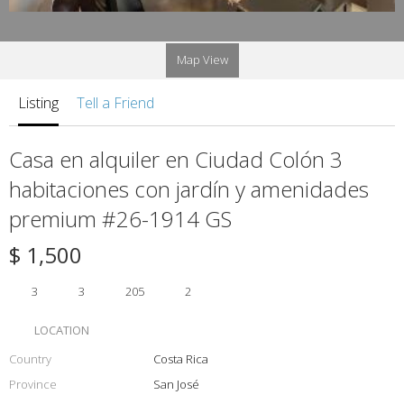
Map View
Listing
Tell a Friend
Casa en alquiler en Ciudad Colón 3
habitaciones con jardín y amenidades
premium #26-1914 GS
$ 1,500
3
3
205
2
LOCATION
Country
Costa Rica
Province
San José