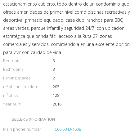
estacionamiento cubierto, todo dentro de un condominio que
ofrece amenidades de primer nivel como piscinas recreativas y
deportiva, gimnasio equipado, casa club, ranchos para BBQ,
áreas verdes, parque infantil y seguridad 24/7, con ubicación
estratégica que brinda fácil acceso a la Ruta 27, zonas
comerciales y servicios, convirtiéndola en una excelente opción
para vivir con calidad de vida.
Bedrooms
3
Bathrooms
3
Parking spaces
2
m² of construction
205
m² of lot
128
Year built
2016
SELLER’S INFORMATION
Main phone number
+506 6043-1508