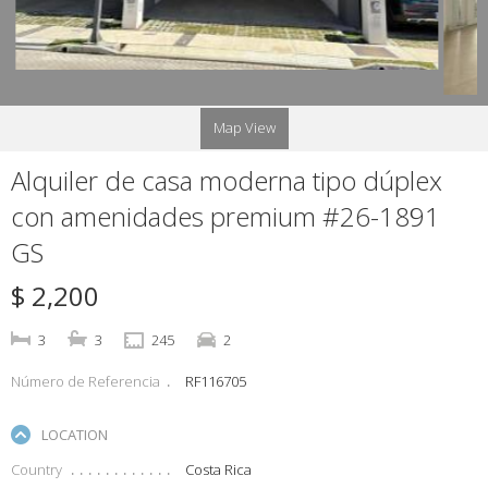
Map View
Alquiler de casa moderna tipo dúplex
con amenidades premium #26-1891
GS
$ 2,200
3
3
245
2
Número de Referencia
RF116705
LOCATION
Country
Costa Rica