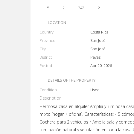
5
2
243
2
LOCATION
Country
Costa Rica
Province
San José
City
San José
District
Pavas
Posted
Apr 20, 2026
DETAILS OF THE PROPERTY
Condition
Used
Description
Hermosa casa en alquiler Amplia y luminosa casa
mixto (hogar + oficina). Características: • 5 cóm
Cochera para 2 vehículos • Amplia sala y comed
iluminación natural y ventilación en toda la casa