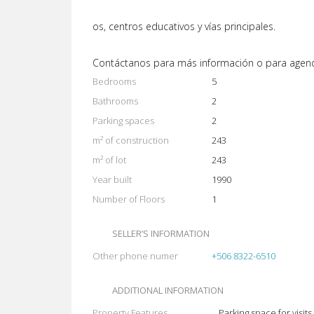
os, centros educativos y vías principales.
Contáctanos para más información o para agenda
Bedrooms
5
Bathrooms
2
Parking spaces
2
m² of construction
243
m² of lot
243
Year built
1990
Number of Floors
1
SELLER’S INFORMATION
Other phone numer
+506 8322-6510
ADDITIONAL INFORMATION
Property Features
Parking space for visits