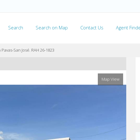
Search
Search on Map
Contact Us
Agent Find
n Pavas-San José. RAH 26-1823
Map View