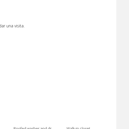
r una visita.
Roofed washer and dryer area
Walk-in closet