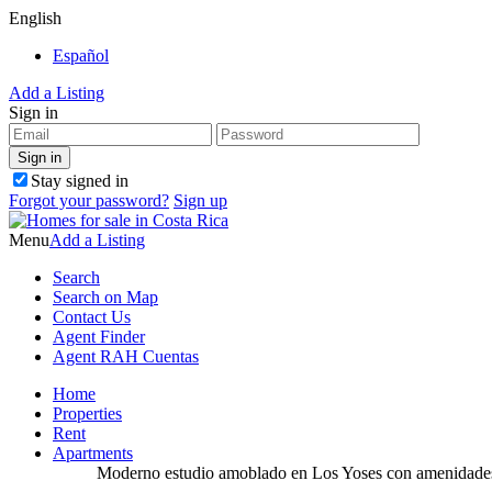
English
Español
Add a Listing
Sign in
Stay signed in
Forgot your password?
Sign up
Menu
Add a Listing
Search
Search on Map
Contact Us
Agent Finder
Agent RAH Cuentas
Home
Properties
Rent
Apartments
Moderno estudio amoblado en Los Yoses con amenidades