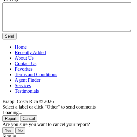
Home
Recently Added
About Us
Contact Us
Favorites
Terms and Conditions
Agent Finder
Services
Testimonials
Brappi Costa Rica © 2026
Select a label or click "Other" to send comments
Loading...
Are you sure you want to cancel your report?
Sign in