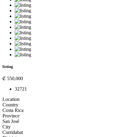
listing
₡ 550,000
3
2
72
1
Location
Country
Costa Rica
Province
San José
City
Curridabat