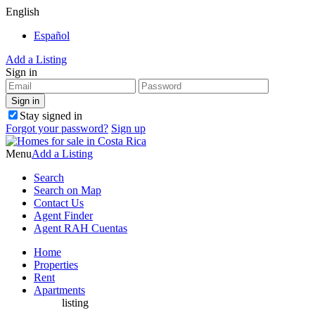
English
Español
Add a Listing
Sign in
Stay signed in
Forgot your password?
Sign up
Menu
Add a Listing
Search
Search on Map
Contact Us
Agent Finder
Agent RAH Cuentas
Home
Properties
Rent
Apartments
listing